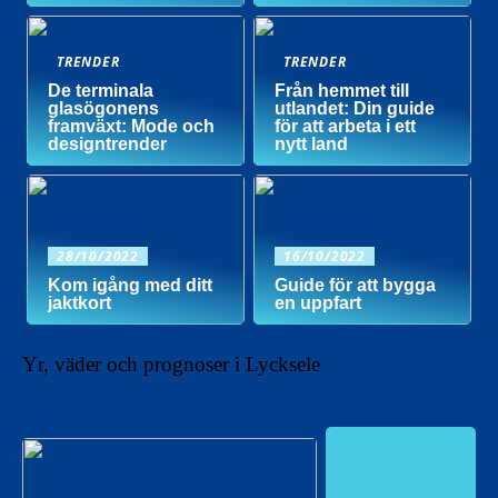
TRENDER
TRENDER
De terminala
Från hemmet till
glasögonens
utlandet: Din guide
framväxt: Mode och
för att arbeta i ett
designtrender
nytt land
28/10/2022
16/10/2022
Kom igång med ditt
Guide för att bygga
jaktkort
en uppfart
Yr, väder och prognoser i Lycksele