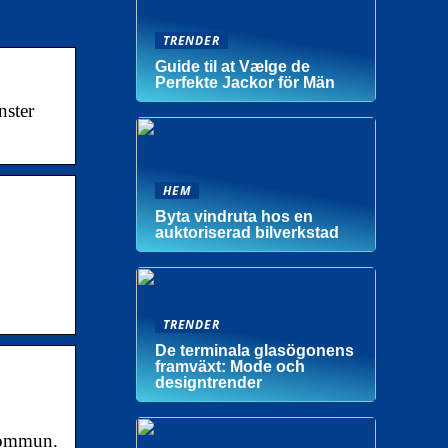
TRENDER
Guide til at Vælge de
Perfekte Jackor för Män
nster
HEM
Byta vindruta hos en
auktoriserad bilverkstad
TRENDER
De terminala glasögonens
framväxt: Mode och
designtrender
 kommun.