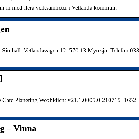
Kom in med flera verksamheter i Vetlanda kommun.
gen
jö Simhall. Vetlandavägen 12. 570 13 Myresjö. Telefon 03
d
are Planering Webbklient v21.1.0005.0-210715_1652
ng – Vinna