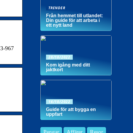
TRENDER
Från hemmet till utlandet:
Din guide för att arbeta i
ett nytt land
83-967
28/10/2022
Kom igång med ditt
jaktkort
16/10/2022
Guide för att bygga en
uppfart
Pengar
Affärer
Resor