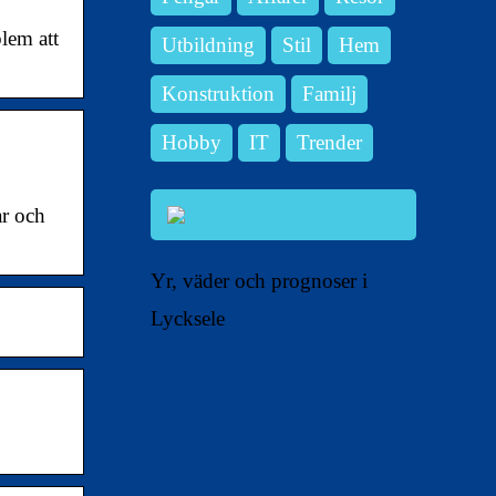
lem att
Utbildning
Stil
Hem
Konstruktion
Familj
Hobby
IT
Trender
r och
Yr, väder och prognoser i
Lycksele