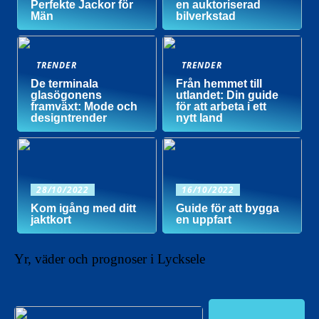
Perfekte Jackor för
en auktoriserad
Män
bilverkstad
TRENDER
TRENDER
De terminala
Från hemmet till
glasögonens
utlandet: Din guide
framväxt: Mode och
för att arbeta i ett
designtrender
nytt land
28/10/2022
16/10/2022
Kom igång med ditt
Guide för att bygga
jaktkort
en uppfart
Yr, väder och prognoser i Lycksele