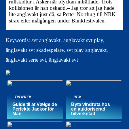
rullskidtur i Asker när olyckan inträffade. Trots
kollisionen är han oskadd.– Jag tror att jag hade
lite änglavakt just då, sa Petter Northug till NRK
strax efter målgången under Blinkfestivalen.
Keywords: svt änglavakt, änglavakt svt play,
änglavakt svt skådespelare, svt play änglavakt,
änglavakt serie svt, änglavakt svt
TRENDER
HEM
Guide til at Vælge de
Byta vindruta hos
Perfekte Jackor för
en auktoriserad
Män
bilverkstad