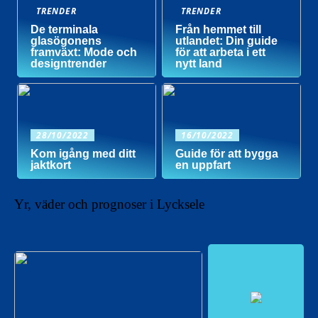
TRENDER
TRENDER
De terminala
Från hemmet till
glasögonens
utlandet: Din guide
framväxt: Mode och
för att arbeta i ett
designtrender
nytt land
28/10/2022
16/10/2022
Kom igång med ditt
Guide för att bygga
jaktkort
en uppfart
Yr, väder och prognoser i Lycksele