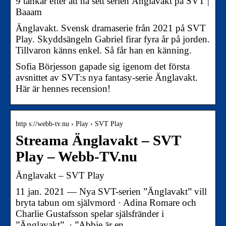
9 tankar efter att ha sett serien Änglavakt på SVT |
Baaam
Änglavakt. Svensk dramaserie från 2021 på SVT
Play. Skyddsängeln Gabriel firar fyra år på jorden.
Tillvaron känns enkel. Så får han en känning.
Sofia Börjesson gapade sig igenom det första
avsnittet av SVT:s nya fantasy-serie Änglavakt.
Här är hennes recension!
http s://webb-tv.nu › Play › SVT Play
Streama Änglavakt – SVT
Play – Webb-TV.nu
Änglavakt – SVT Play
11 jan. 2021 — Nya SVT-serien ”Änglavakt” vill
bryta tabun om självmord · Adina Romare och
Charlie Gustafsson spelar själsfränder i
”Änglavakt”. · ”Abbie är en …