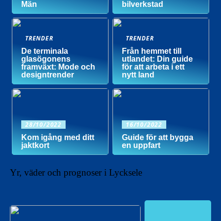
Män
bilverkstad
TRENDER
TRENDER
De terminala
Från hemmet till
glasögonens
utlandet: Din guide
framväxt: Mode och
för att arbeta i ett
designtrender
nytt land
28/10/2022
16/10/2022
Kom igång med ditt
Guide för att bygga
jaktkort
en uppfart
Yr, väder och prognoser i Lycksele