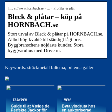
http s://www.hornbach.se › … › Profiler & plåt
Bleck & plåtar – köp på
HORNBACH.se
Stort urval av Bleck & plåtar på HORNBACH.se.
Alltid hög kvalité till ständigt lågt pris.
Byggbranschens nöjdaste kunder. Stora
byggvaruhus med Drive-in.
Keywords: sträckmetall biltema, biltema galler
TRENDER
HEM
Guide til at Vælge de
Byta vindruta hos
Perfekte Jackor för
en auktoriserad