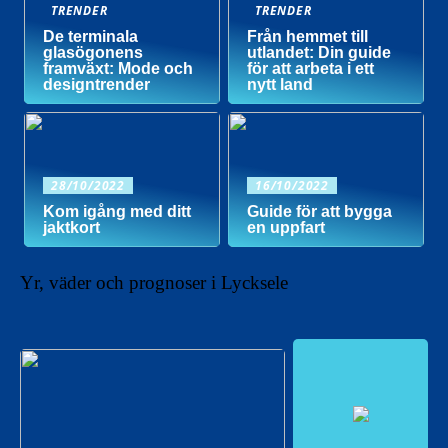
TRENDER
TRENDER
De terminala
Från hemmet till
glasögonens
utlandet: Din guide
framväxt: Mode och
för att arbeta i ett
designtrender
nytt land
28/10/2022
16/10/2022
Kom igång med ditt
Guide för att bygga
jaktkort
en uppfart
Yr, väder och prognoser i Lycksele