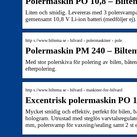
Polermaskin PO 10,8 – Bilte
Liten och smidig. Levereras med 3 polersvamp
gemensamt 10,8 V Li-ion batteri (medföljer ej).
http s://www.biltema.se › bilvard › polermaskiner › pole…
Polermaskin PM 240 – Biltem
Med stor polerskiva för polering av bilen, båt
efterpolering.
http s://www.biltema.se › bilvard › maskiner-for-bilvard
Excentrisk polermaskin PO 1
Mycket smidig och effektiv, perfekt för bilen, b
hologram. Utrustad med steglös varvtalsregula
mm, polersvamp för vaxning/sealing samt 2 st 