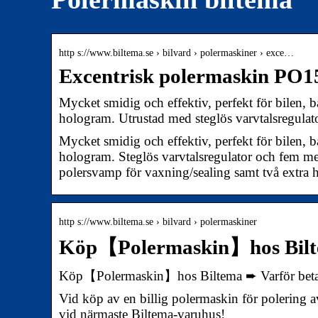
http s://www.biltema.se › bilvard › polermaskiner › exce…
Excentrisk polermaskin PO15
Mycket smidig och effektiv, perfekt för bilen, b
hologram. Utrustad med steglös varvtalsregula
Mycket smidig och effektiv, perfekt för bilen, b
hologram. Steglös varvtalsregulator och fem 
polersvamp för vaxning/sealing samt två extra 
http s://www.biltema.se › bilvard › polermaskiner
Köp【Polermaskin】hos Bilte
Köp【Polermaskin】hos Biltema ➨ Varför betal
Vid köp av en billig polermaskin för polering
vid närmaste Biltema-varuhus!