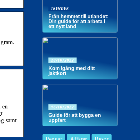
TRENDER
Från hemmet till utlandet:
Din guide för att arbeta i
ett nytt land
logram.
28/10/2022
Kom igång med ditt
jaktkort
e
d en
16/10/2022
gt
Guide för att bygga en
ng samt
uppfart
Pengar
Affärer
Resor