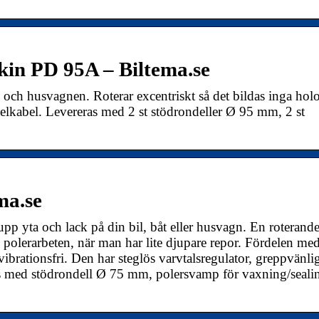
kin PD 95A – Biltema.se
n och husvagnen. Roterar excentriskt så det bildas inga ho
 elkabel. Levereras med 2 st stödrondeller Ø 95 mm, 2 st
ma.se
 upp yta och lack på din bil, båt eller husvagn. En roterand
polerarbeten, när man har lite djupare repor. Fördelen me
vibrationsfri. Den har steglös varvtalsregulator, greppvänli
 med stödrondell Ø 75 mm, polersvamp för vaxning/seali