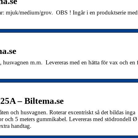
ma.se
ar: mjuk/medium/grov. OBS ! Ingår i en produktserie med
a.se
en, husvagnen m.m. Levereras med en hätta för vax och en 
25A – Biltema.se
åten och husvagnen. Roterar excentriskt så det bildas inga
tor och 5 meters gummikabel. Levereras med stödrondell Ø
extra handtag.