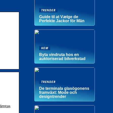
TRENDER
Guide til at Vælge de
Perfekte Jackor för Män
HEM
Byta vindruta hos en
auktoriserad bilverkstad
TRENDER
De terminala glasögonens
framväxt: Mode och
designtrender
hämtas