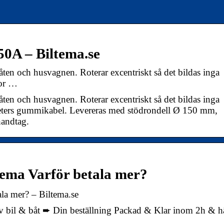
0A – Biltema.se
åten och husvagnen. Roterar excentriskt så det bildas inga
tor …
åten och husvagnen. Roterar excentriskt så det bildas inga
meters gummikabel. Levereras med stödrondell Ø 150 mm,
handtag.
ma Varför betala mer?
a mer? – Biltema.se
 av bil & båt ➨ Din beställning Packad & Klar inom 2h & 