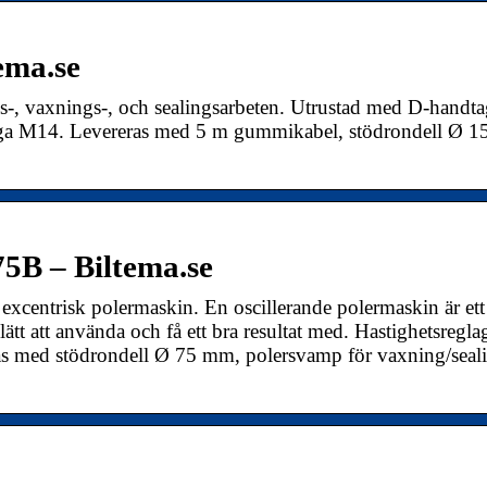
ema.se
s-, vaxnings-, och sealingsarbeten. Utrustad med D-handt
änga M14. Levereras med 5 m gummikabel, stödrondell Ø 
5B – Biltema.se
 excentrisk polermaskin. En oscillerande polermaskin är ett
lätt att använda och få ett bra resultat med. Hastighetsreglag
ras med stödrondell Ø 75 mm, polersvamp för vaxning/seal