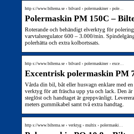
http s://www.biltema.se › bilvard › polermaskiner › pole…
Polermaskin PM 150C – Bilt
Roterande och behändigt elverktyg för polering
varvtalsregulator 600 – 3.000/min. Spindelg
polerhätta och extra kolbortssats.
http s://www.biltema.se › bilvard › polermaskiner › exce…
Excentrisk polermaskin PM 7
Vårda din bil, båt eller husvagn enklare med en
verktyg för att fräscha upp yta och lack. Den är 
steglöst och handtaget är greppvänligt. Levere
meters gummikabel samt två extra handtag.
http s://www.biltema.se › verktyg › multix › polermaski…