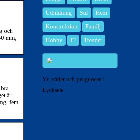
Utbildning
Stil
Hem
Konstruktion
Familj
ag och
150 mm,
Hobby
IT
Trender
Yr, väder och prognoser i
 bra
Lycksele
et är
ing, fem