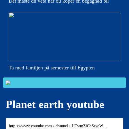
Det måste du veta när du köper en begagnad bil
Ta med familjen på semester till Egypten
Planet earth youtube
http s://www.youtube.com › channel › UCwmZiChSryoW…