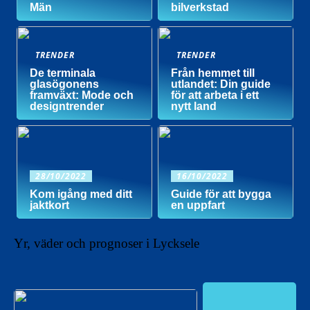
Män
bilverkstad
TRENDER
TRENDER
De terminala
Från hemmet till
glasögonens
utlandet: Din guide
framväxt: Mode och
för att arbeta i ett
designtrender
nytt land
28/10/2022
16/10/2022
Kom igång med ditt
Guide för att bygga
jaktkort
en uppfart
Yr, väder och prognoser i Lycksele