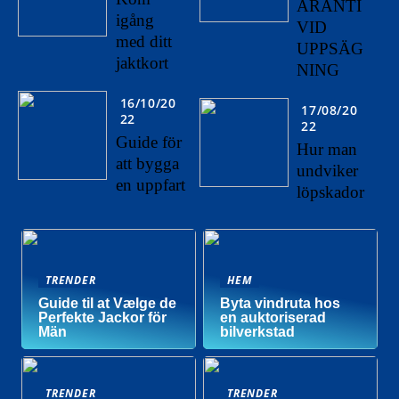
ARANTI
igång
VID
med ditt
UPPSÄG
jaktkort
NING
16/10/20
17/08/20
22
22
Guide för
Hur man
att bygga
undviker
en uppfart
löpskador
TRENDER
HEM
Guide til at Vælge de
Byta vindruta hos
Perfekte Jackor för
en auktoriserad
Män
bilverkstad
TRENDER
TRENDER