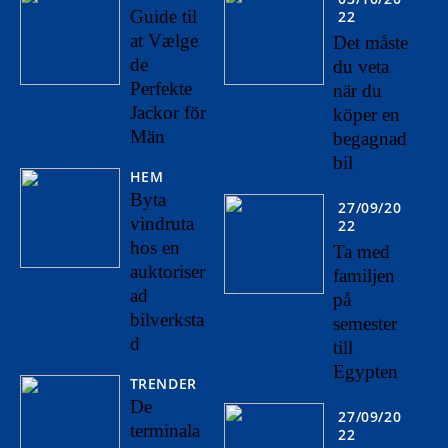
Guide til
22
at Vælge
Det måste
de
du veta
Perfekte
när du
Jackor för
köper en
Män
begagnad
bil
HEM
Byta
27/09/20
vindruta
22
hos en
Ta med
auktoriser
familjen
ad
på
bilverksta
semester
d
till
Egypten
TRENDER
De
27/09/20
terminala
22