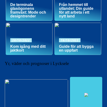
De terminala
Från hemmet till
glasögonens
utlandet: Din guide
framväxt: Mode och
för att arbeta i ett
designtrender
nytt land
28/10/2022
16/10/2022
Kom igång med ditt
Guide för att bygga
jaktkort
en uppfart
Yr, väder och prognoser i Lycksele