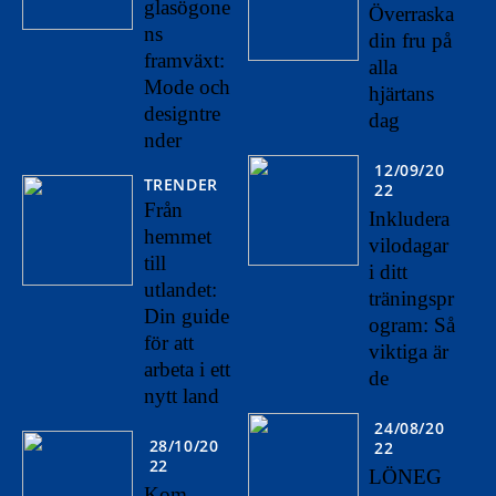
glasögone
Överraska
ns
din fru på
framväxt:
alla
Mode och
hjärtans
designtre
dag
nder
12/09/20
TRENDER
22
Från
Inkludera
hemmet
vilodagar
till
i ditt
utlandet:
träningspr
Din guide
ogram: Så
för att
viktiga är
arbeta i ett
de
nytt land
24/08/20
28/10/20
22
22
LÖNEG
Kom