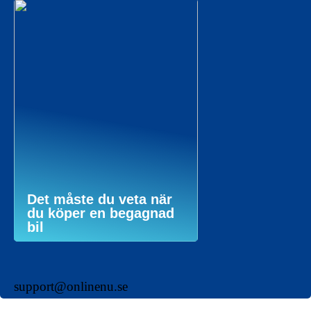
Det måste du veta när
du köper en begagnad
bil
support@onlinenu.se