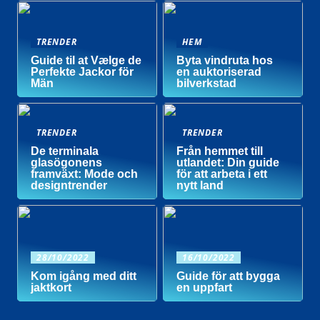
TRENDER
HEM
Guide til at Vælge de
Byta vindruta hos
Perfekte Jackor för
en auktoriserad
Män
bilverkstad
TRENDER
TRENDER
De terminala
Från hemmet till
glasögonens
utlandet: Din guide
framväxt: Mode och
för att arbeta i ett
designtrender
nytt land
28/10/2022
16/10/2022
Kom igång med ditt
Guide för att bygga
jaktkort
en uppfart