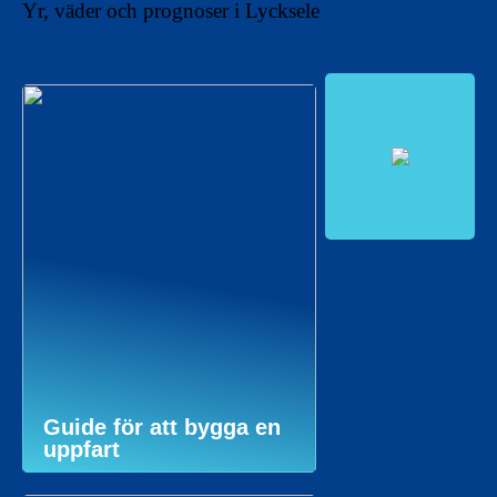
Yr, väder och prognoser i Lycksele
Guide för att bygga en
uppfart