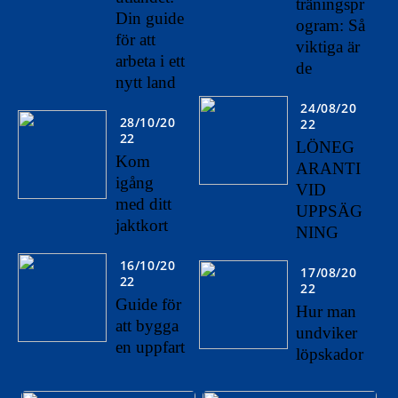
träningspr
Din guide
ogram: Så
för att
viktiga är
arbeta i ett
de
nytt land
24/08/20
28/10/20
22
22
LÖNEG
Kom
ARANTI
igång
VID
med ditt
UPPSÄG
jaktkort
NING
16/10/20
17/08/20
22
22
Guide för
Hur man
att bygga
undviker
en uppfart
löpskador