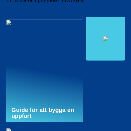
Yr, väder och prognoser i Lycksele
Guide för att bygga en
uppfart