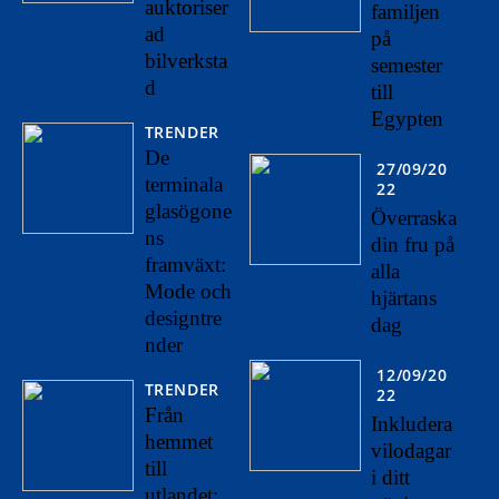
auktoriser
familjen
ad
på
bilverksta
semester
d
till
Egypten
TRENDER
De
27/09/20
terminala
22
glasögone
Överraska
ns
din fru på
framväxt:
alla
Mode och
hjärtans
designtre
dag
nder
12/09/20
TRENDER
22
Från
Inkludera
hemmet
vilodagar
till
i ditt
utlandet: