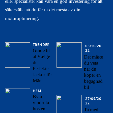
eller specialister kan vara en god investering för att
säkerställa att du får ut det mesta av din
motoroptimering.
TRENDER
03/10/20
Guide til
22
at Vælge
Det måste
de
du veta
Perfekte
när du
Jackor för
köper en
Män
begagnad
bil
HEM
Byta
27/09/20
vindruta
22
hos en
Ta med