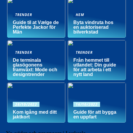
TRENDER
HEM
Guide til at Vælge de
Byta vindruta hos
Perfekte Jackor för
en auktoriserad
Män
bilverkstad
TRENDER
TRENDER
De terminala
Från hemmet till
glasögonens
utlandet: Din guide
framväxt: Mode och
för att arbeta i ett
designtrender
nytt land
28/10/2022
16/10/2022
Kom igång med ditt
Guide för att bygga
jaktkort
en uppfart