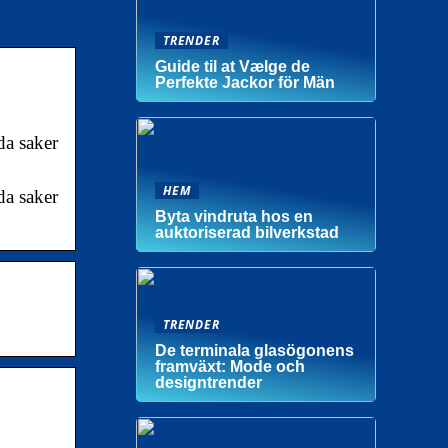
TRENDER
Guide til at Vælge de
Perfekte Jackor för Män
da saker
HEM
da saker
Byta vindruta hos en
auktoriserad bilverkstad
TRENDER
De terminala glasögonens
framväxt: Mode och
designtrender