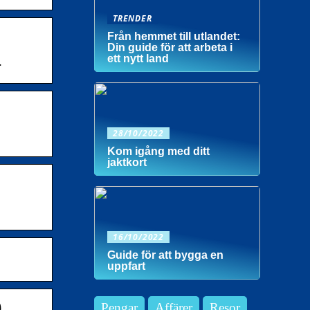
TRENDER
Från hemmet till utlandet:
Din guide för att arbeta i
ett nytt land
.
28/10/2022
Kom igång med ditt
jaktkort
16/10/2022
Guide för att bygga en
uppfart
)
Pengar
Affärer
Resor