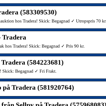
Tradera (583309530)
auktion hos Tradera! Skick: Begagnad ✓ Utropspris 70 kr
– Tradera
ak hos Tradera! Skick: Begagnad ✓ Pris 90 kr.
å Tradera (584223681)
a! Skick: Begagnad ✓ Fri Frakt.
öp på Tradera (581920764)
 från Sellpy på Tradera (575968083