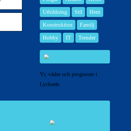
Utbildning
Stil
Hem
Konstruktion
Familj
Hobby
IT
Trender
Yr, väder och prognoser i
Lycksele