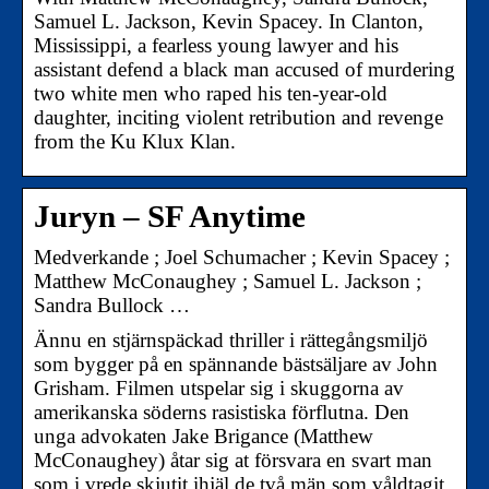
Samuel L. Jackson, Kevin Spacey. In Clanton,
Mississippi, a fearless young lawyer and his
assistant defend a black man accused of murdering
two white men who raped his ten-year-old
daughter, inciting violent retribution and revenge
from the Ku Klux Klan.
Juryn – SF Anytime
Medverkande ; Joel Schumacher ; Kevin Spacey ;
Matthew McConaughey ; Samuel L. Jackson ;
Sandra Bullock …
Ännu en stjärnspäckad thriller i rättegångsmiljö
som bygger på en spännande bästsäljare av John
Grisham. Filmen utspelar sig i skuggorna av
amerikanska söderns rasistiska förflutna. Den
unga advokaten Jake Brigance (Matthew
McConaughey) åtar sig at försvara en svart man
som i vrede skjutit ihjäl de två män som våldtagit