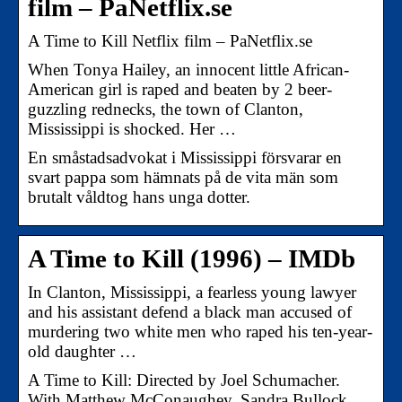
film – PaNetflix.se
A Time to Kill Netflix film – PaNetflix.se
When Tonya Hailey, an innocent little African-
American girl is raped and beaten by 2 beer-
guzzling rednecks, the town of Clanton,
Mississippi is shocked. Her …
En småstadsadvokat i Mississippi försvarar en
svart pappa som hämnats på de vita män som
brutalt våldtog hans unga dotter.
A Time to Kill (1996) – IMDb
In Clanton, Mississippi, a fearless young lawyer
and his assistant defend a black man accused of
murdering two white men who raped his ten-year-
old daughter …
A Time to Kill: Directed by Joel Schumacher.
With Matthew McConaughey, Sandra Bullock,