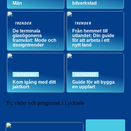
Män
bilverkstad
TRENDER
TRENDER
De terminala
Från hemmet till
glasögonens
utlandet: Din guide
framväxt: Mode och
för att arbeta i ett
designtrender
nytt land
28/10/2022
16/10/2022
Kom igång med ditt
Guide för att bygga
jaktkort
en uppfart
Yr, väder och prognoser i Lycksele