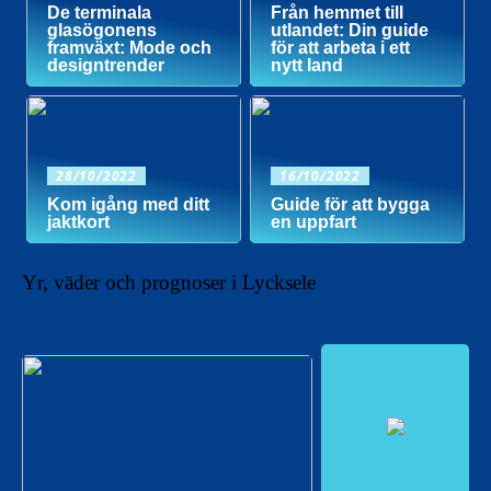
De terminala
Från hemmet till
glasögonens
utlandet: Din guide
framväxt: Mode och
för att arbeta i ett
designtrender
nytt land
28/10/2022
16/10/2022
Kom igång med ditt
Guide för att bygga
jaktkort
en uppfart
Yr, väder och prognoser i Lycksele