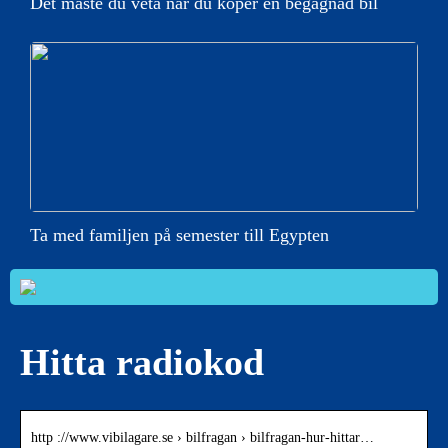
Det måste du veta när du köper en begagnad bil
Ta med familjen på semester till Egypten
Hitta radiokod
http ://www.vibilagare.se › bilfragan › bilfragan-hur-hittar…