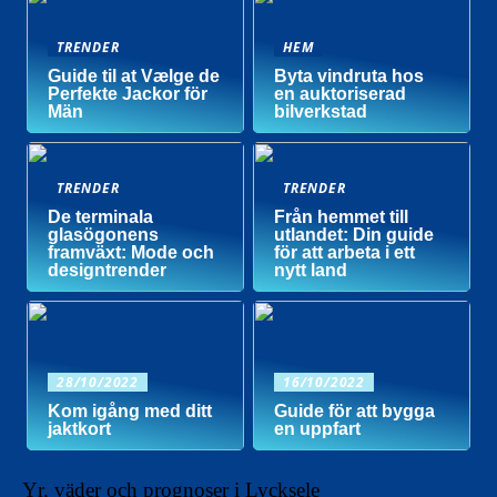
TRENDER
HEM
Guide til at Vælge de
Byta vindruta hos
Perfekte Jackor för
en auktoriserad
Män
bilverkstad
TRENDER
TRENDER
De terminala
Från hemmet till
glasögonens
utlandet: Din guide
framväxt: Mode och
för att arbeta i ett
designtrender
nytt land
28/10/2022
16/10/2022
Kom igång med ditt
Guide för att bygga
jaktkort
en uppfart
Yr, väder och prognoser i Lycksele