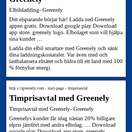
Elbilsladding- Greenely
Ditt elsparande börjar här! Ladda ned Greenely
appen gratis. Download google play Download
app store. greenely logo. Elbolaget som vill hjälpa
sina kunder …
Ladda din elbil smartare med Greenely och sänk
dina laddningskostander. Var även med och
lastbalansera elnätet och bidra till ett land med 100
% förnybar energi.
http s://greenely.com › start-page › timprisavtal
Timprisavtal med Greenely
Timprisavtal med Greenely- Greenely
Greenelys kunder får idag nästan 20% billigare
elpris jämfört med andra elbolag. … Download
google play Download app store. greenely