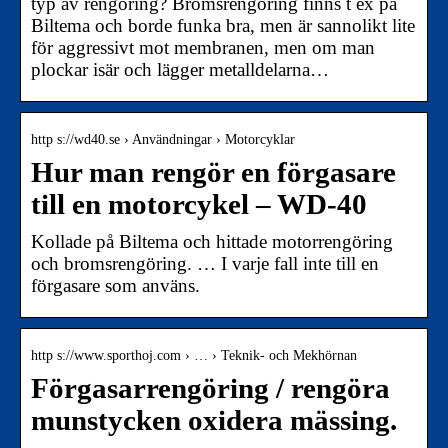
typ av rengöring? Bromsrengöring finns t ex på
Biltema och borde funka bra, men är sannolikt lite
för aggressivt mot membranen, men om man
plockar isär och lägger metalldelarna…
http s://wd40.se › Användningar › Motorcyklar
Hur man rengör en förgasare
till en motorcykel – WD-40
Kollade på Biltema och hittade motorrengöring
och bromsrengöring. … I varje fall inte till en
förgasare som använs.
http s://www.sporthoj.com › … › Teknik- och Mekhörnan
Förgasarrengöring / rengöra
munstycken oxidera mässing.