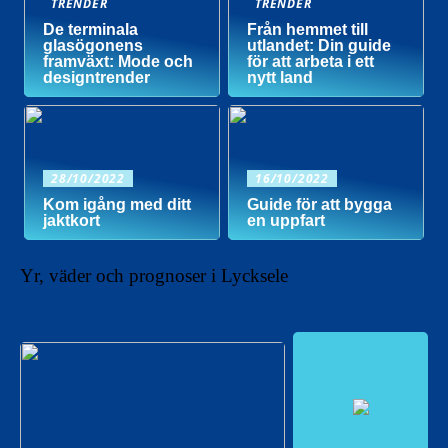
TRENDER
TRENDER
De terminala
Från hemmet till
glasögonens
utlandet: Din guide
framväxt: Mode och
för att arbeta i ett
designtrender
nytt land
28/10/2022
16/10/2022
Kom igång med ditt
Guide för att bygga
jaktkort
en uppfart
Yr, väder och prognoser i Lycksele