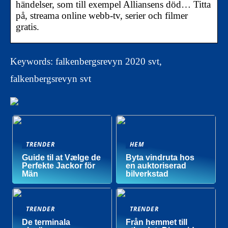
händelser, som till exempel Alliansens död… Titta
på, streama online webb-tv, serier och filmer
gratis.
Keywords: falkenbergsrevyn 2020 svt,
falkenbergsrevyn svt
TRENDER
HEM
Guide til at Vælge de
Byta vindruta hos
Perfekte Jackor för
en auktoriserad
Män
bilverkstad
TRENDER
TRENDER
De terminala
Från hemmet till