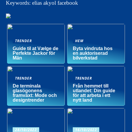
Keywords: elias akyol facebook
TRENDER
HEM
Guide til at Vælge de
Byta vindruta hos
Perfekte Jackor för
en auktoriserad
Män
bilverkstad
TRENDER
TRENDER
De terminala
Från hemmet till
glasögonens
utlandet: Din guide
framväxt: Mode och
för att arbeta i ett
designtrender
nytt land
28/10/2022
16/10/2022