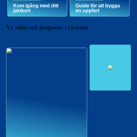
Kom igång med ditt
Guide för att bygga
jaktkort
en uppfart
Yr, väder och prognoser i Lycksele