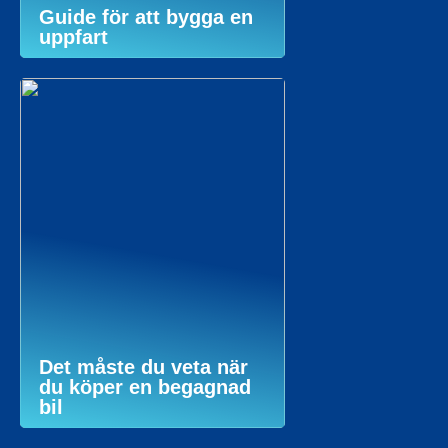
Guide för att bygga en
uppfart
Det måste du veta när
du köper en begagnad
bil