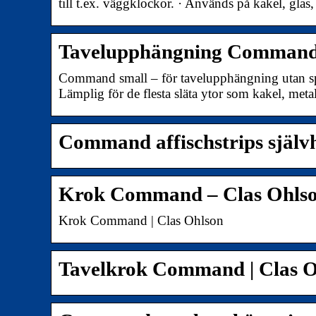
till t.ex. väggklockor. · Används på kakel, glas
Tavelupphängning Command, 
Command small – för tavelupphängning utan spik
Lämplig för de flesta släta ytor som kakel, meta
Command affischstrips själv
Krok Command – Clas Ohls
Krok Command | Clas Ohlson
Tavelkrok Command | Clas O