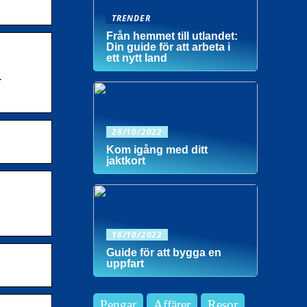
TRENDER
Från hemmet till utlandet:
Din guide för att arbeta i
ett nytt land
.
28/10/2022
Kom igång med ditt
jaktkort
16/10/2022
Guide för att bygga en
uppfart
Pengar
Affärer
Resor