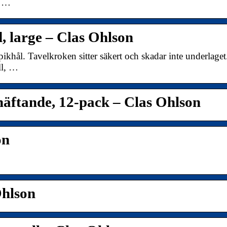
, …
large – Clas Ohlson
hål. Tavelkroken sitter säkert och skadar inte underlaget
ll, …
häftande, 12-pack – Clas Ohlson
on
hlson