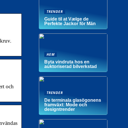
TRENDER
Guide til at Vælge de
Perfekte Jackor för Män
skruv.
HEM
Byta vindruta hos en
auktoriserad bilverkstad
ert och
TRENDER
De terminala glasögonens
framväxt: Mode och
designtrender
användas