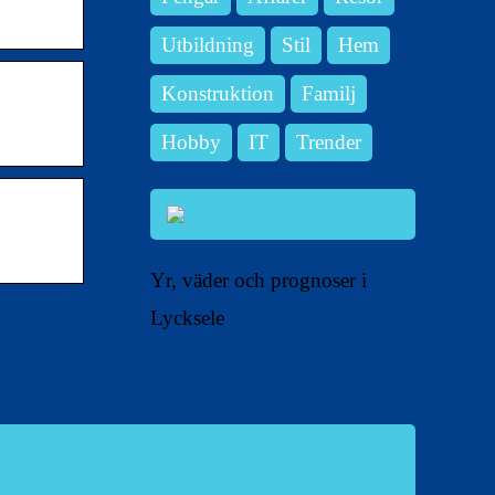
Utbildning
Stil
Hem
Konstruktion
Familj
Hobby
IT
Trender
Yr, väder och prognoser i
Lycksele