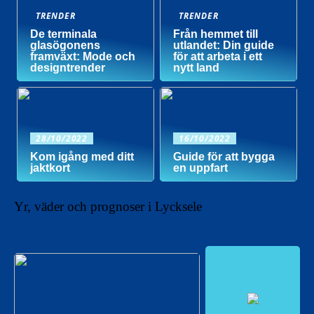
TRENDER
TRENDER
De terminala
Från hemmet till
glasögonens
utlandet: Din guide
framväxt: Mode och
för att arbeta i ett
designtrender
nytt land
28/10/2022
16/10/2022
Kom igång med ditt
Guide för att bygga
jaktkort
en uppfart
Yr, väder och prognoser i Lycksele