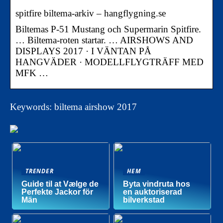
spitfire biltema-arkiv – hangflygning.se
Biltemas P-51 Mustang och Supermarin Spitfire.
… Biltema-roten startar. … AIRSHOWS AND
DISPLAYS 2017 · I VÄNTAN PÅ
HANGVÄDER · MODELLFLYGTRÄFF MED
MFK …
Keywords: biltema airshow 2017
TRENDER
HEM
Guide til at Vælge de
Byta vindruta hos
Perfekte Jackor för
en auktoriserad
Män
bilverkstad