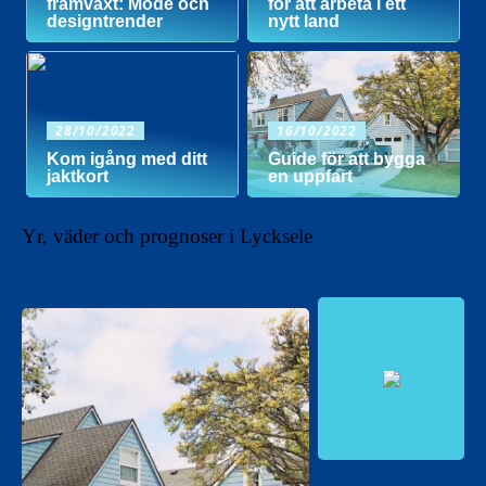
framväxt: Mode och
för att arbeta i ett
designtrender
nytt land
28/10/2022
16/10/2022
Kom igång med ditt
Guide för att bygga
jaktkort
en uppfart
Yr, väder och prognoser i Lycksele