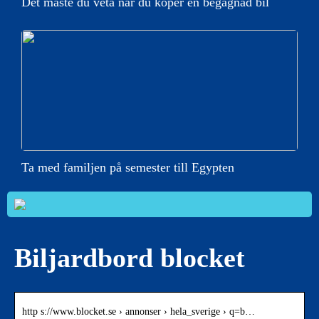
Det måste du veta när du köper en begagnad bil
Ta med familjen på semester till Egypten
Biljardbord blocket
http s://www.blocket.se › annonser › hela_sverige › q=b…