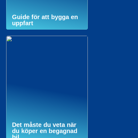
Guide för att bygga en
uppfart
Det måste du veta när
du köper en begagnad
bil