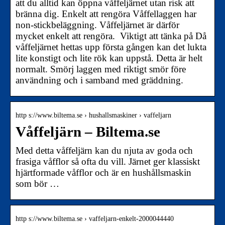
att du alltid kan öppna våffeljärnet utan risk att
bränna dig. Enkelt att rengöra Våffellaggen har
non-stickbeläggning. Våffeljärnet är därför
mycket enkelt att rengöra. Viktigt att tänka på Då
våffeljärnet hettas upp första gången kan det lukta
lite konstigt och lite rök kan uppstå. Detta är helt
normalt. Smörj laggen med riktigt smör före
användning och i samband med gräddning.
http s://www.biltema.se › hushallsmaskiner › vaffeljarn
Våffeljärn – Biltema.se
Med detta våffeljärn kan du njuta av goda och
frasiga våfflor så ofta du vill. Järnet ger klassiskt
hjärtformade våfflor och är en hushållsmaskin
som bör …
http s://www.biltema.se › vaffeljarn-enkelt-2000044440