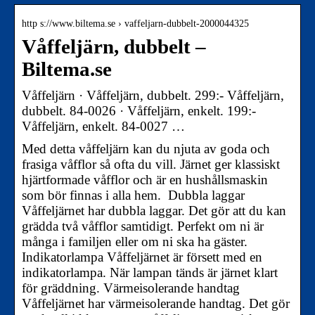
http s://www.biltema.se › vaffeljarn-dubbelt-2000044325
Våffeljärn, dubbelt –
Biltema.se
Våffeljärn · Våffeljärn, dubbelt. 299:- Våffeljärn,
dubbelt. 84-0026 · Våffeljärn, enkelt. 199:-
Våffeljärn, enkelt. 84-0027 …
Med detta våffeljärn kan du njuta av goda och
frasiga våfflor så ofta du vill. Järnet ger klassiskt
hjärtformade våfflor och är en hushållsmaskin
som bör finnas i alla hem. Dubbla laggar
Våffeljärnet har dubbla laggar. Det gör att du kan
grädda två våfflor samtidigt. Perfekt om ni är
många i familjen eller om ni ska ha gäster.
Indikatorlampa Våffeljärnet är försett med en
indikatorlampa. När lampan tänds är järnet klart
för gräddning. Värmeisolerande handtag
Våffeljärnet har värmeisolerande handtag. Det gör