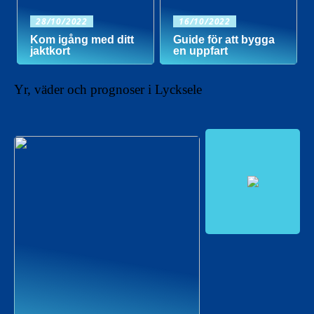
28/10/2022
16/10/2022
Kom igång med ditt
Guide för att bygga
jaktkort
en uppfart
Yr, väder och prognoser i Lycksele