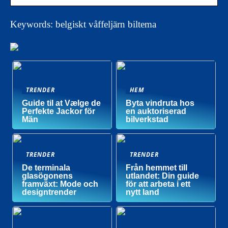
Keywords: belgiskt våffeljärn biltema
TRENDER
HEM
Guide til at Vælge de
Byta vindruta hos
Perfekte Jackor för
en auktoriserad
Män
bilverkstad
TRENDER
TRENDER
De terminala
Från hemmet till
glasögonens
utlandet: Din guide
framväxt: Mode och
för att arbeta i ett
designtrender
nytt land