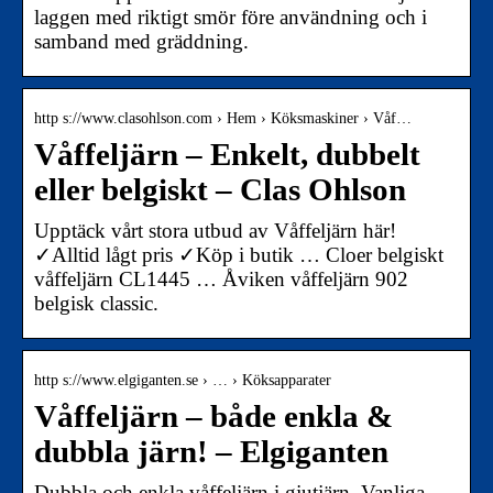
laggen med riktigt smör före användning och i
samband med gräddning.
http s://www.clasohlson.com › Hem › Köksmaskiner › Våf…
Våffeljärn – Enkelt, dubbelt
eller belgiskt – Clas Ohlson
Upptäck vårt stora utbud av Våffeljärn här!
✓Alltid lågt pris ✓Köp i butik … Cloer belgiskt
våffeljärn CL1445 … Åviken våffeljärn 902
belgisk classic.
http s://www.elgiganten.se › … › Köksapparater
Våffeljärn – både enkla &
dubbla järn! – Elgiganten
Dubbla och enkla våffeljärn i gjutjärn. Vanliga