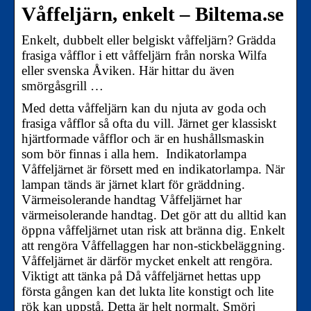
Våffeljärn, enkelt – Biltema.se
Enkelt, dubbelt eller belgiskt våffeljärn? Grädda
frasiga våfflor i ett våffeljärn från norska Wilfa
eller svenska Åviken. Här hittar du även
smörgåsgrill …
Med detta våffeljärn kan du njuta av goda och
frasiga våfflor så ofta du vill. Järnet ger klassiskt
hjärtformade våfflor och är en hushållsmaskin
som bör finnas i alla hem. Indikatorlampa
Våffeljärnet är försett med en indikatorlampa. När
lampan tänds är järnet klart för gräddning.
Värmeisolerande handtag Våffeljärnet har
värmeisolerande handtag. Det gör att du alltid kan
öppna våffeljärnet utan risk att bränna dig. Enkelt
att rengöra Våffellaggen har non-stickbeläggning.
Våffeljärnet är därför mycket enkelt att rengöra.
Viktigt att tänka på Då våffeljärnet hettas upp
första gången kan det lukta lite konstigt och lite
rök kan uppstå. Detta är helt normalt. Smörj