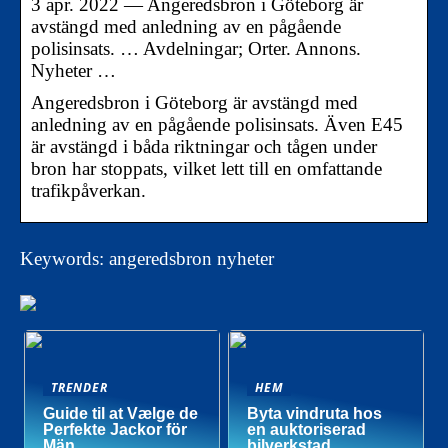
3 apr. 2022 — Angeredsbron i Göteborg är
avstängd med anledning av en pågående
polisinsats. … Avdelningar; Orter. Annons.
Nyheter …
Angeredsbron i Göteborg är avstängd med
anledning av en pågående polisinsats. Även E45
är avstängd i båda riktningar och tågen under
bron har stoppats, vilket lett till en omfattande
trafikpåverkan.
Keywords: angeredsbron nyheter
TRENDER
HEM
Guide til at Vælge de
Byta vindruta hos
Perfekte Jackor för
en auktoriserad
Män
bilverkstad