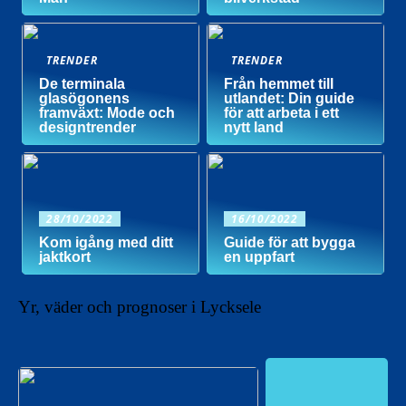
TRENDER
TRENDER
De terminala
Från hemmet till
glasögonens
utlandet: Din guide
framväxt: Mode och
för att arbeta i ett
designtrender
nytt land
28/10/2022
16/10/2022
Kom igång med ditt
Guide för att bygga
jaktkort
en uppfart
Yr, väder och prognoser i Lycksele