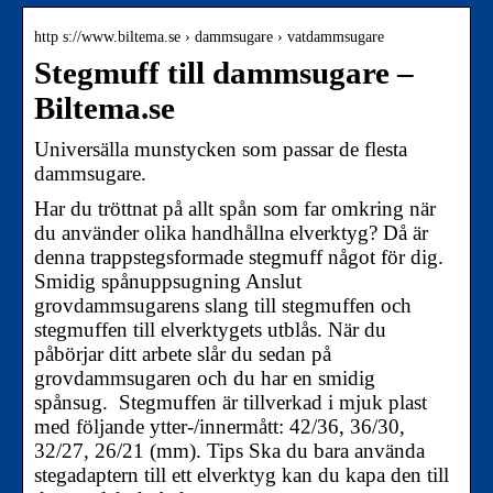
http s://www.biltema.se › dammsugare › vatdammsugare
Stegmuff till dammsugare –
Biltema.se
Universälla munstycken som passar de flesta
dammsugare.
Har du tröttnat på allt spån som far omkring när
du använder olika handhållna elverktyg? Då är
denna trappstegsformade stegmuff något för dig.
Smidig spånuppsugning Anslut
grovdammsugarens slang till stegmuffen och
stegmuffen till elverktygets utblås. När du
påbörjar ditt arbete slår du sedan på
grovdammsugaren och du har en smidig
spånsug. Stegmuffen är tillverkad i mjuk plast
med följande ytter-/innermått: 42/36, 36/30,
32/27, 26/21 (mm). Tips Ska du bara använda
stegadaptern till ett elverktyg kan du kapa den till