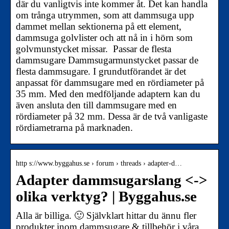
där du vanligtvis inte kommer åt. Det kan handla
om trånga utrymmen, som att dammsuga upp
dammet mellan sektionerna på ett element,
dammsuga golvlister och att nå in i hörn som
golvmunstycket missar. Passar de flesta
dammsugare Dammsugarmunstycket passar de
flesta dammsugare. I grundutförandet är det
anpassat för dammsugare med en rördiameter på
35 mm. Med den medföljande adaptern kan du
även ansluta den till dammsugare med en
rördiameter på 32 mm. Dessa är de två vanligaste
rördiametrarna på marknaden.
http s://www.byggahus.se › forum › threads › adapter-d…
Adapter dammsugarslang <->
olika verktyg? | Byggahus.se
Alla är billiga. 🙂 Självklart hittar du ännu fler
produkter inom dammsugare & tillbehör i våra