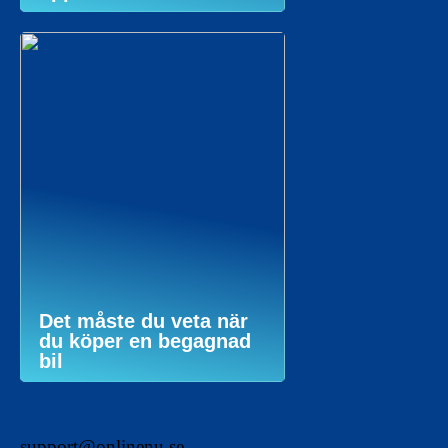
Det måste du veta när
du köper en begagnad
bil
support@onlinenu.se