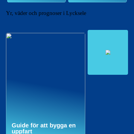
Yr, väder och prognoser i Lycksele
Guide för att bygga en
uppfart