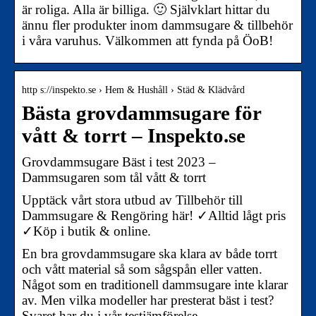
är roliga. Alla är billiga. 🙂 Självklart hittar du
ännu fler produkter inom dammsugare & tillbehör
i våra varuhus. Välkommen att fynda på ÖoB!
http s://inspekto.se › Hem & Hushåll › Städ & Klädvård
Bästa grovdammsugare för
vått & torrt – Inspekto.se
Grovdammsugare Bäst i test 2023 –
Dammsugaren som tål vått & torrt
Upptäck vårt stora utbud av Tillbehör till
Dammsugare & Rengöring här! ✓Alltid lågt pris
✓Köp i butik & online.
En bra grovdammsugare ska klara av både torrt
och vått material så som sågspån eller vatten.
Något som en traditionell dammsugare inte klarar
av. Men vilka modeller har presterat bäst i test?
Svaret har du i vår testjämförelse.