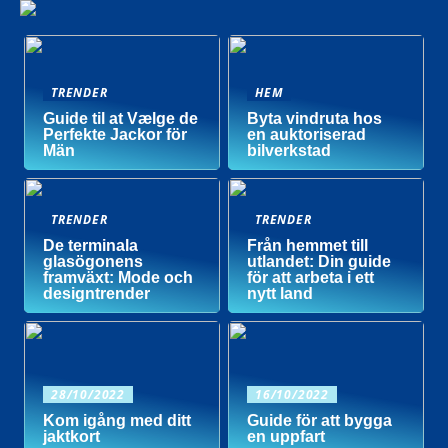
TRENDER
HEM
Guide til at Vælge de
Byta vindruta hos
Perfekte Jackor för
en auktoriserad
Män
bilverkstad
TRENDER
TRENDER
De terminala
Från hemmet till
glasögonens
utlandet: Din guide
framväxt: Mode och
för att arbeta i ett
designtrender
nytt land
28/10/2022
16/10/2022
Kom igång med ditt
Guide för att bygga
jaktkort
en uppfart