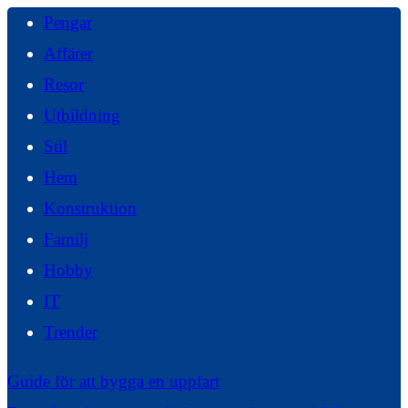
Pengar
Affärer
Resor
Utbildning
Stil
Hem
Konstruktion
Familj
Hobby
IT
Trender
Guide för att bygga en uppfart