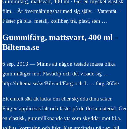
Gummifärg, mattsvart, 400 ml · Ger en mycket elastisk
film. · Är övermålningsbar med sig själv. · Vattentät. ·
Fäster på bl.a. metall, kolfiber, trä, plast, sten …
Gummifärg, mattsvart, 400 ml –
Biltema.se
6 sep. 2013 — Minns att någon testade massa olika
gummifärger mot Plastidip och det visade sig …
http://biltema.se/sv/Bilvard/Farg-och-L … farg-3654/
Ett enkelt sätt att lacka om eller skydda dina saker.
Färgen appliceras lätt och fäster på de flesta material. Ger
en elastisk, gummiliknande yta som skyddar mot bl.a.
solljus, korrosion och fukt. Kan användas på t.ex. bil,