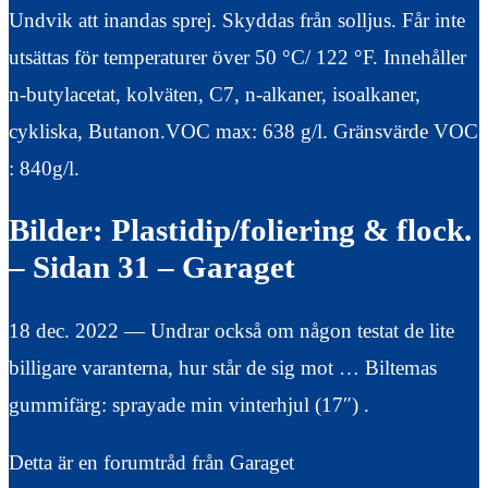
Undvik att inandas sprej. Skyddas från solljus. Får inte
utsättas för temperaturer över 50 °C/ 122 °F. Innehåller
n-butylacetat, kolväten, C7, n-alkaner, isoalkaner,
cykliska, Butanon.VOC max: 638 g/l. Gränsvärde VOC
: 840g/l.
Bilder: Plastidip/foliering & flock.
– Sidan 31 – Garaget
18 dec. 2022 — Undrar också om någon testat de lite
billigare varanterna, hur står de sig mot … Biltemas
gummifärg: sprayade min vinterhjul (17″) .
Detta är en forumtråd från Garaget