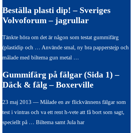
Beställa plasti dip! – Sveriges
Volvoforum – jagrullar
Tänkte höra om det är någon som testat gummifärg
(plastidip och … Använde smal, ny bra papperstejp och
målade med biltema gun metal …
Gummifärg på fälgar (Sida 1) –
Däck & fälg – Boxerville
23 maj 2013 — Målade en av flickvännens fälgar som
test i vintras och va ett rent h-vete att få bort som sagt,
speciellt på … Biltema samt Jula har