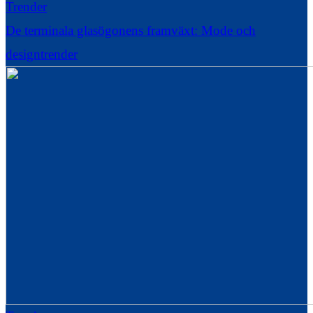
Trender
De terminala glasögonens framväxt: Mode och
designtrender